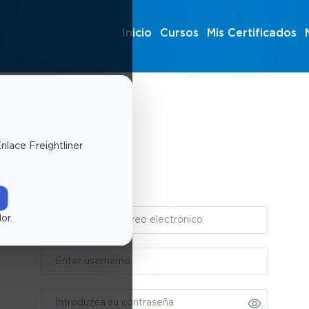
Inicio
Cursos
Mis Certificados
nlace Freightliner
Iniciar sesión
or.